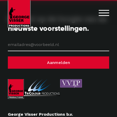
Blijf ook op de hoogte van de
nieuwste voorstellingen
.
George Visser Productions b.v.